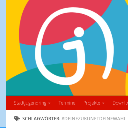
Zum Inhalt springen
Stadtjugendring
Termine
Projekte
Downlo
SCHLAGWÖRTER:
#DEINEZUKUNFTDEINEWAHL